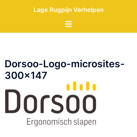
Skip
Lage Rugpijn Verhelpen
to
content
Toggle
menu
Dorsoo-Logo-microsites-
300×147